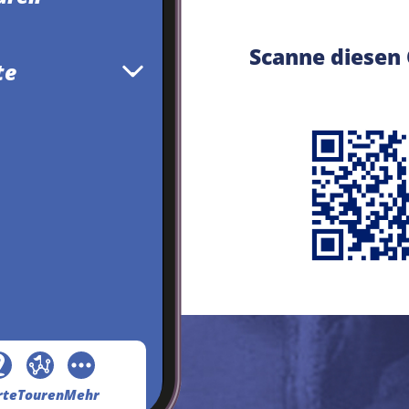
Scanne diesen
te
rte
Touren
Mehr