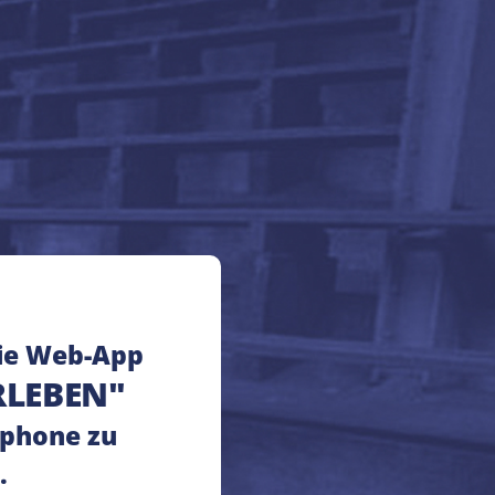
ie Web-App
RLEBEN"
phone zu
.