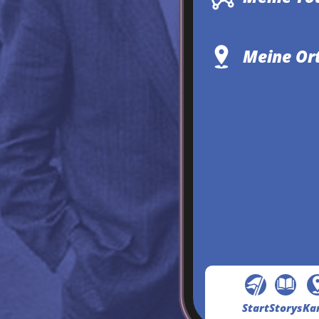
Meine Or
Start
Storys
Ka