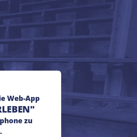
ie Web-App
RLEBEN"
phone zu
.