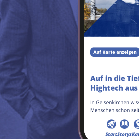
Auf Karte anzeigen
Auf in die Tie
Hightech aus
In Gelsenkirchen wi
Menschen schon seit
was für Schätze in 
Es gibt aber zwei Pr
das Geld und das te
Start
Storys
Ka