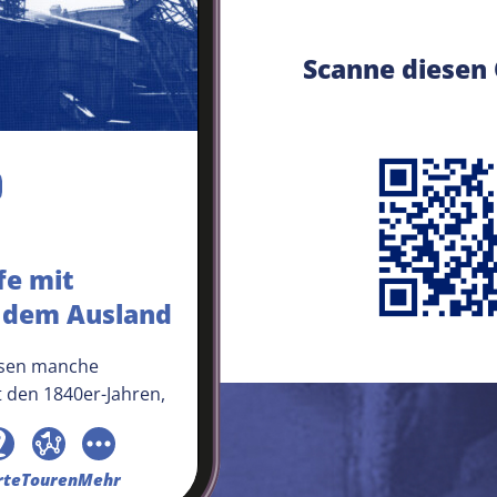
Scanne diesen
fe mit
 dem Ausland
ssen manche
 den 1840er-Jahren,
der Erde schlummern.
obleme: Ihnen fehlen
chnische Know-how,
rte
Touren
Mehr