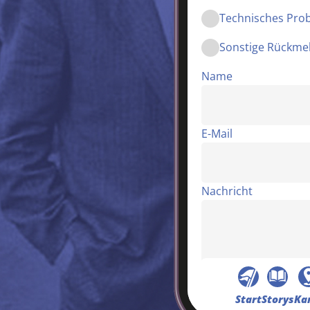
Technisches Pro
Sonstige Rückme
Name
E-Mail
Nachricht
Start
Storys
Ka