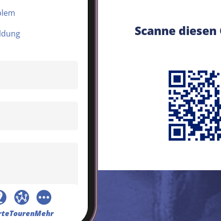
blem
Scanne diesen
ldung
rte
Touren
Mehr