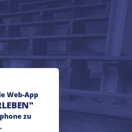
ie Web-App
RLEBEN"
phone zu
.