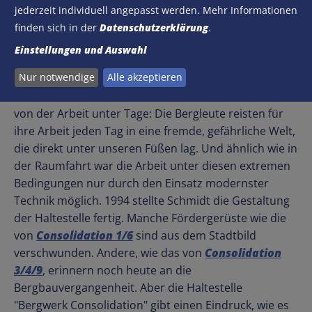
Alfred Schmidt (1930-1997) machte es sich 25 Jahre
jederzeit individuell angepasst werden. Mehr Informationen
lang zur Aufgabe, die Lebenswelten der Bergleute zu
finden sich in der
Datenschutzerklärung
.
dokumentieren. Über 400 Zeichnungen fertigte er
Einstellungen und Auswahl
unter Tage an - allen widrigen Bedingungen zum
Nur notwendige
Alle akzeptieren
Trotz. Seine Beschreibung des Bergbaus als
“Raumfahrt ins Innere der Erde” verdeutlicht sein Bild
von der Arbeit unter Tage: Die Bergleute reisten für
ihre Arbeit jeden Tag in eine fremde, gefährliche Welt,
die direkt unter unseren Füßen lag. Und ähnlich wie in
der Raumfahrt war die Arbeit unter diesen extremen
Bedingungen nur durch den Einsatz modernster
Technik möglich. 1994 stellte Schmidt die Gestaltung
der Haltestelle fertig. Manche Fördergerüste wie die
von
Consolidation 1/6
sind aus dem Stadtbild
verschwunden. Andere, wie das von
Consolidation
3/4/9
, erinnern noch heute an die
Bergbauvergangenheit. Aber die Haltestelle
"Bergwerk Consolidation" gibt einen Eindruck, wie es