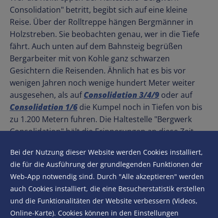
Consolidation" betritt, begibt sich auf eine kleine
Reise. Über der Rolltreppe hängen Bergmänner in
Holzstreben. Sie beobachten genau, wer in die Tiefe
fährt. Auch unten auf dem Bahnsteig begrüßen
Bergarbeiter mit von Kohle ganz schwarzen
Gesichtern die Reisenden. Ähnlich hat es bis vor
wenigen Jahren noch wenige hundert Meter weiter
ausgesehen, als auf
Consolidation 3/4/9
oder auf
Consolidation 1/6
die Kumpel noch in Tiefen von bis
zu 1.200 Metern fuhren. Die Haltestelle "Bergwerk
Consolidation" hält die Erinnerungen an diese Zeit
wach. Mit seinen sechs großformatigen Wandszenen
Bei der Nutzung dieser Website werden Cookies installiert,
macht sie die Arbeitswelt unter Tage in einem Streb
die für die Ausführung der grundlegenden Funktionen der
greifbar. Die Wände greifen in ihrer Gestaltung
Web-App notwendig sind. Durch "Alle akzeptieren" werden
außerdem die Strukturen von Kohleflözen auf.
auch Cookies installiert, die eine Besucherstatistik erstellen
Grubenwagen am Ende des Bahnsteigs runden die
und die Funktionalitäten der Website verbessern (Videos,
kleine “Raumfahrt ins Innere der Erde” ab.
Online-Karte). Cookies können in den Einstellungen