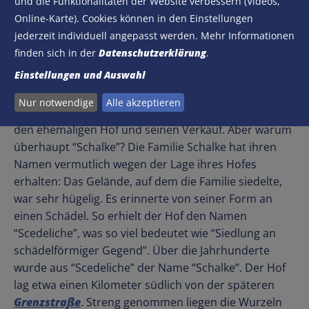
und die Funktionalitäten der Website verbessern (Videos,
Ursprünglich ist Schalke also kein Verein oder
Online-Karte). Cookies können in den Einstellungen
Stadtteil, sondern eine alte Bauernfamilie aus der
jederzeit individuell angepasst werden. Mehr Informationen
Gegend. Seit 1332 lebte die Familie Schalke auf dem
finden sich in der
Datenschutzerklärung
.
Hof, der später zum Stadtgarten werden sollte. Er lag
Einstellungen und Auswahl
ungefähr dort, wo heute die beiden Hoteltürme in
den Gelsenkirchener Himmel ragen. Seit 1996
Nur notwendige
Alle akzeptieren
erinnert der Gedenkstein unterhalb der Türme an
den ehemaligen Hof und seinen Verkauf. Aber warum
überhaupt “Schalke”? Die Familie Schalke hat ihren
Namen vermutlich wegen der Lage ihres Hofes
erhalten: Das Gelände, auf dem die Familie siedelte,
war sehr hügelig. Es erinnerte von seiner Form an
einen Schädel. So erhielt der Hof den Namen
“Scedeliche”, was so viel bedeutet wie “Siedlung an
schädelförmiger Gegend”. Über die Jahrhunderte
wurde aus “Scedeliche” der Name “Schalke”. Der Hof
lag etwa einen Kilometer südlich von der späteren
Grenzstraße
. Streng genommen liegen die Wurzeln