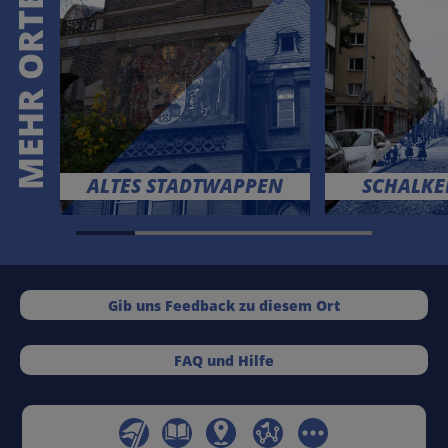
MEHR ORTE
ALTES STADTWAPPEN
SCHALKER
Gib uns Feedback zu diesem Ort
FAQ und Hilfe