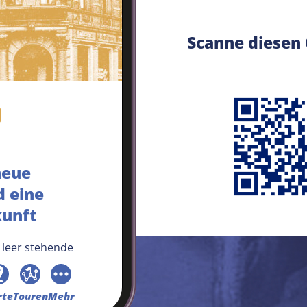
Scanne diesen
neue
 eine
kunft
leer stehende
alker Meile kann die
bleme des Stadtteils
rte
Touren
Mehr
er aber genau