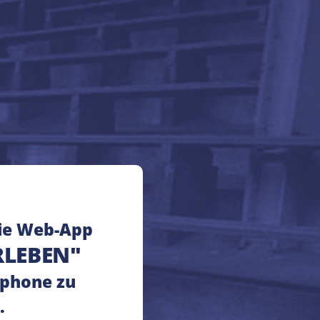
ie Web-App
RLEBEN"
phone zu
.