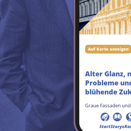
Auf Karte anzeigen
Alter Glanz, 
Probleme und
blühende Zu
Graue Fassaden und 
Ladenlokale: Die Sch
wirtschaftlichen Pro
Start
Storys
Ka
nicht verleugnen. W