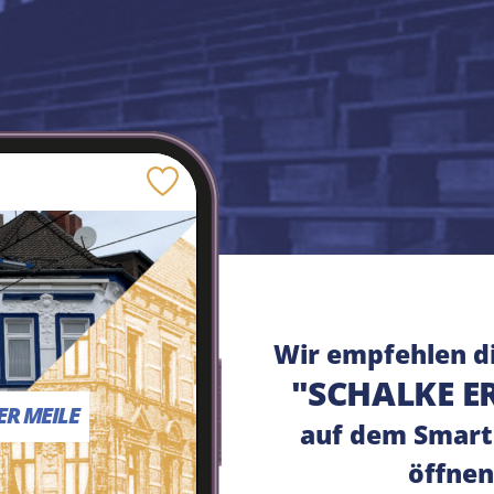
Speichern
Wir empfehlen d
"SCHALKE E
R MEILE
auf dem Smart
öffnen