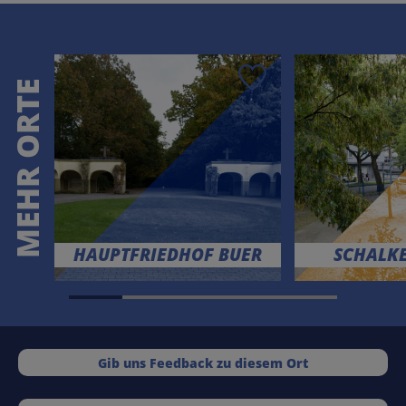
Speichern
MEHR ORTE
HAUPTFRIEDHOF BUER
SCHALK
Gib uns Feedback zu diesem Ort