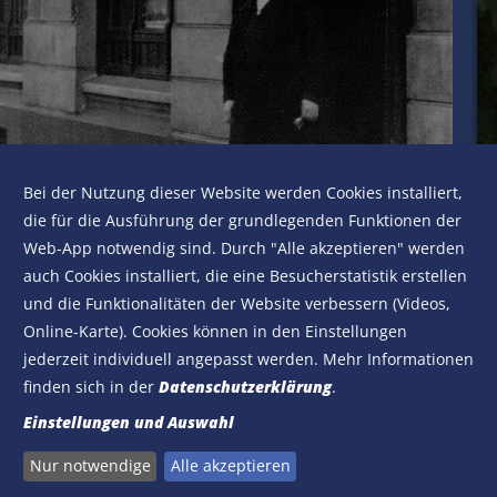
Bei der Nutzung dieser Website werden Cookies installiert,
die für die Ausführung der grundlegenden Funktionen der
Web-App notwendig sind. Durch "Alle akzeptieren" werden
Henriette Thiemeyer war die Wirtin der Kaiserhallen
auch Cookies installiert, die eine Besucherstatistik erstellen
am
Schalker Markt
. Zur Zeit von Szepan und Kuzorra
und die Funktionalitäten der Website verbessern (Videos,
waren die Kaiserhallen der zentrale Treffpunkt für
Online-Karte). Cookies können in den Einstellungen
Spieler, Funktionäre und Fans. Henriette Thiemeyer
jederzeit individuell angepasst werden. Mehr Informationen
hielt den Verein stets zusammen. Wegen ihrer
finden sich in der
Datenschutzerklärung
.
fürsorglichen Art erhielt sie den Beinamen "Mutter".
Einstellungen und Auswahl
Nur notwendige
Alle akzeptieren