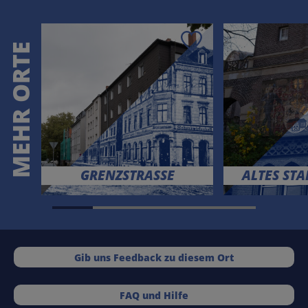
Speichern
MEHR ORTE
GRENZSTRASSE
ALTES ST
Gib uns Feedback zu diesem Ort
FAQ und Hilfe