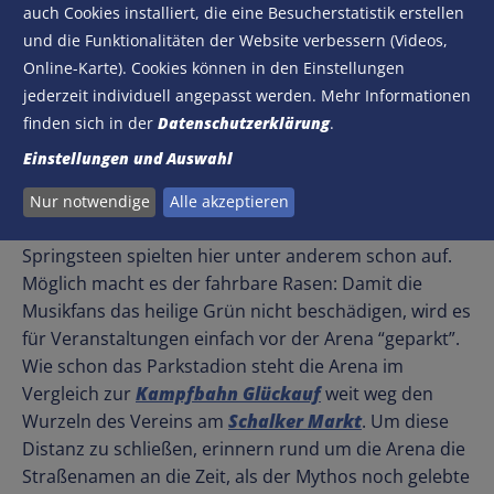
auch Cookies installiert, die eine Besucherstatistik erstellen
Sterne. Der Weg der Schalker Knappen von der
und die Funktionalitäten der Website verbessern (Videos,
holprigen Wiese am
Haus Goor
und dem ersten Platz
Online-Karte). Cookies können in den Einstellungen
an der
Grenzstraße
war weit.
jederzeit individuell angepasst werden. Mehr Informationen
Offiziell passen 62.271 Fußballfans in die Arena. Bei
finden sich in der
Datenschutzerklärung
.
Livekonzerten sind es sogar 70.000. Der neue Tempel
Einstellungen und Auswahl
mit dem verschließbaren Dach dient nämlich nicht
nur König Fußball. Auch Konzerte finden regelmäßig
Nur notwendige
Alle akzeptieren
hier statt. Ed Sheeran, Metallica und Bruce
Springsteen spielten hier unter anderem schon auf.
Möglich macht es der fahrbare Rasen: Damit die
Musikfans das heilige Grün nicht beschädigen, wird es
für Veranstaltungen einfach vor der Arena “geparkt”.
Wie schon das Parkstadion steht die Arena im
Vergleich zur
Kampfbahn Glückauf
weit weg den
Wurzeln des Vereins am
Schalker Markt
. Um diese
Distanz zu schließen, erinnern rund um die Arena die
Straßenamen an die Zeit, als der Mythos noch gelebte