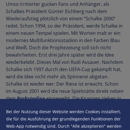
Umso irritierter gucken Fans und Anhänger, als
Schalkes Präsident Günter Eichberg nach dem
Wiederaufstieg plötzlich von einem “Schalke 2000”
redet. Schon 1994, so der Präsident, werde Schalke in
einem neuen Tempel spielen. Mit Worten malt er ein
modernes Multifunktionsstadion in den Farben Blau
und Weiß. Doch die Prophezeiung soll sich nicht
bewahrheiten. Erst drei Jahre später wird die Idee
wiederbelebt. Dieses Mal von Rudi Assauer. Nachdem
Schalke sich 1997 durch den UEFA-Cup gekämpft hat,
wird die Idee nicht mehr als Spinnerei abgetan.
Schalke ist wieder wer: Der Riese ist erwacht. Schon
im August 2001 wird die neue Spielstätte direkt neben
dem
Parkstadion
eingeweiht. Die Knappen ziehen in
eins der modernsten Stadien. Früher war
Bei der Nutzung dieser Website werden Cookies installiert,
Gelsenkirchen Vorreiter in der Bergbauindustrie, jetzt
die für die Ausführung der grundlegenden Funktionen der
ist es Vorreiter in der Stadiontechnik. Die UEFA
Web-App notwendig sind. Durch "Alle akzeptieren" werden
vergibt diesem Wunderwerk aus Stahl und Glas fünf