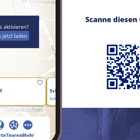
Scanne diesen
 aktivieren?
jetzt laden
Speichern
S
f
Schalker Markt
Schalker Markt…
rte
Touren
Mehr