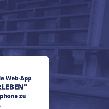
rtpunkt
Favoriten
ie Web-App
RLEBEN"
phone zu
.