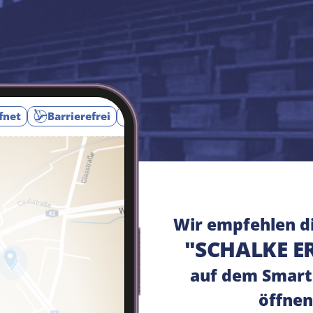
fnet
Barrierefrei
Augmented Reality
Toursta
Wir empfehlen d
"SCHALKE E
auf dem Smart
öffnen