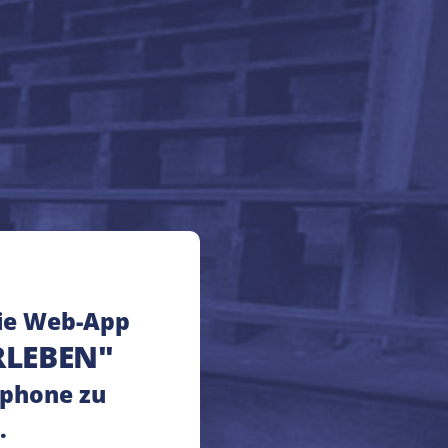
rtpunkt
Favoriten
ie Web-App
RLEBEN"
phone zu
.