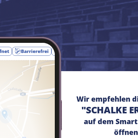
fnet
Barrierefrei
Augmented Reality
Toursta
Wir empfehlen d
"SCHALKE E
auf dem Smart
öffnen