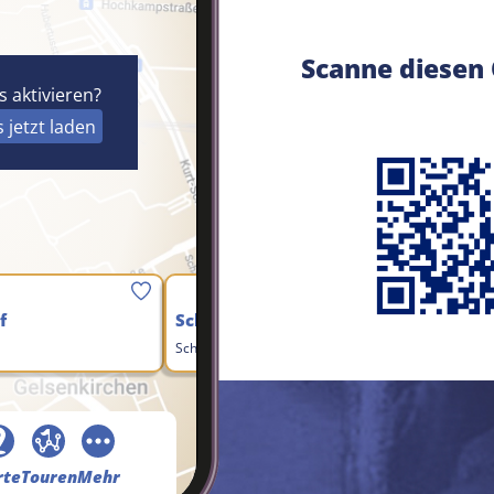
Scanne diesen
 aktivieren?
jetzt laden
Speichern
S
f
Schalker Markt
Schalker Markt…
rte
Touren
Mehr