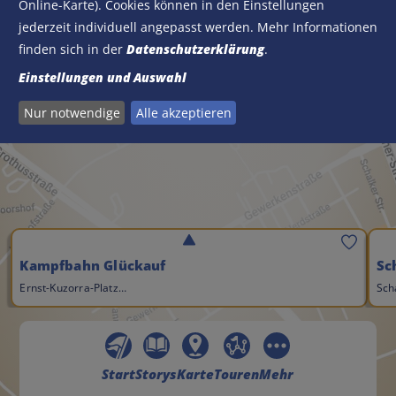
Online-Karte). Cookies können in den Einstellungen
Google Maps aktivieren?
jederzeit individuell angepasst werden. Mehr Informationen
Google Maps jetzt laden
finden sich in der
Datenschutzerklärung
.
Einstellungen und Auswahl
Nur notwendige
Alle akzeptieren
Speichern
Kampfbahn Glückauf
Sc
Ernst-Kuzorra-Platz…
Sch
Start
Storys
Karte
Touren
Mehr