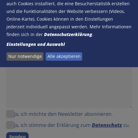
auch Cookies installiert, die eine Besucherstatistik erstellen
E-Mail
und die Funktionalitäten der Website verbessern (Videos,
Online-Karte). Cookies können in den Einstellungen
jederzeit individuell angepasst werden. Mehr Informationen
finden sich in der
Datenschutzerklärung
.
Nachricht
Einstellungen und Auswahl
Nur notwendige
Alle akzeptieren
Ja, ich möchte den Newsletter abonnieren.
Ja, ich stimme der Erklärung zum
Datenschutz
zu.
Senden